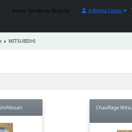
Iniciar Sessão ou Registar
A Minha Conta
e
MITSUBISHI
shi/Nissan
Chauffage Mitsu