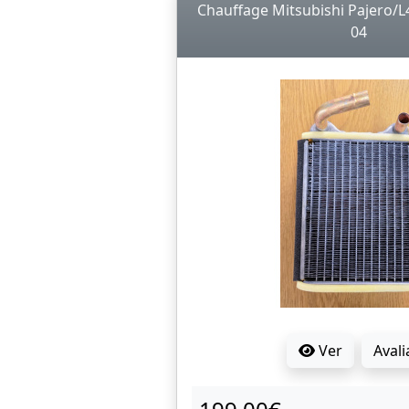
Chauffage Mitsubishi Pajero/
04
Ver
Avali