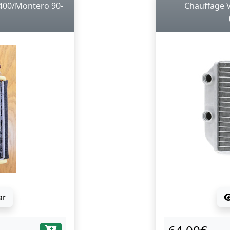
L400/Montero 90-
Chauffage V
ar