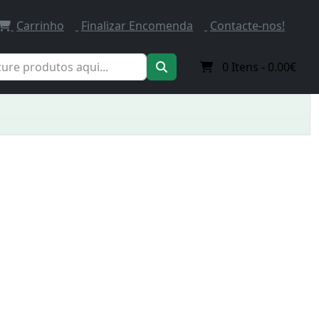
Carrinho
Finalizar Encomenda
Contacte-nos!
0
Itens -
0.00€