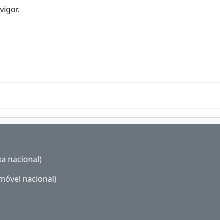
vigor.
a nacional)
Condições de Utilização
Contacte-no
móvel nacional)