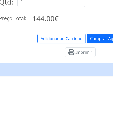
Qtd:
144.00€
Preço Total:
Adicionar ao Carrinho
Comprar Ag
Imprimir