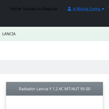
Iniciar Sessão ou Registar
A Minha Conta
LANCIA
Radiador Lancia Y 1.2 AC MT/AUT 95-00