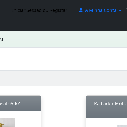
Iniciar Sessão ou Registar
A Minha Conta
AL
sal 6V RZ
Radiador Moto