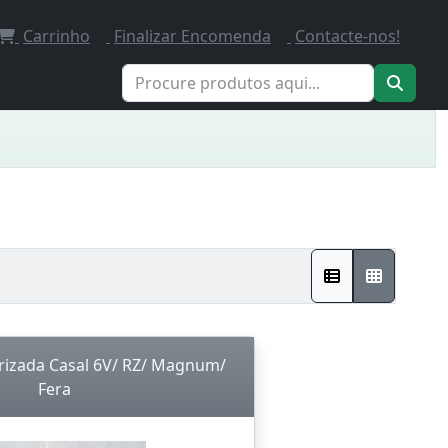
Carrinho
Finalizar Encomenda
Contacte-nos!
rizada Casal 6V/ RZ/ Magnum/
Fera