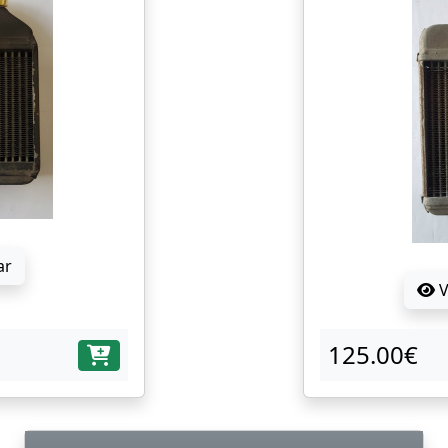
ar
V
125.00€