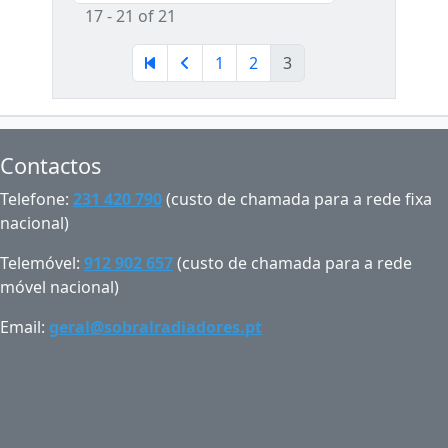
17 - 21 of 21
1
2
3
Contactos
Telefone:
231 420 790
(custo de chamada para a rede fixa
nacional)
Telemóvel:
912 902 657
(custo de chamada para a rede
móvel nacional)
Email:
geral@sobralradiadores.pt
Condições de Utilização
Contacte-nos
Mapa do Sítio
Iniciar Sessão
Conta