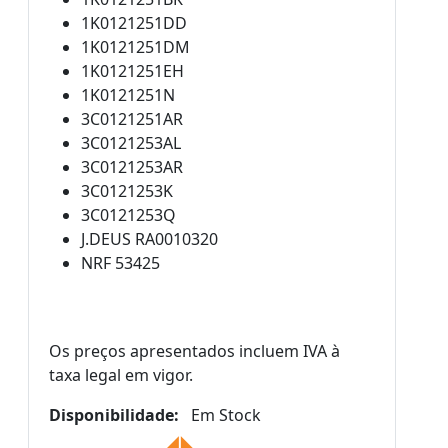
1K0121251DD
1K0121251DM
1K0121251EH
1K0121251N
3C0121251AR
3C0121253AL
3C0121253AR
3C0121253K
3C0121253Q
J.DEUS RA0010320
NRF 53425
Os preços apresentados incluem IVA à
taxa legal em vigor.
Disponibilidade:
Em Stock