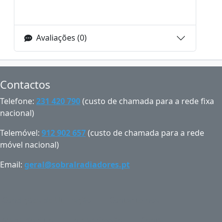
Avaliações (0)
Contactos
Telefone:
231 420 790
(custo de chamada para a rede fixa
nacional)
Telemóvel:
912 902 657
(custo de chamada para a rede
móvel nacional)
Email:
geral@sobralradiadores.pt
Condições de Utilização
Contacte-nos
Mapa do Sítio
Iniciar Sessão
Conta