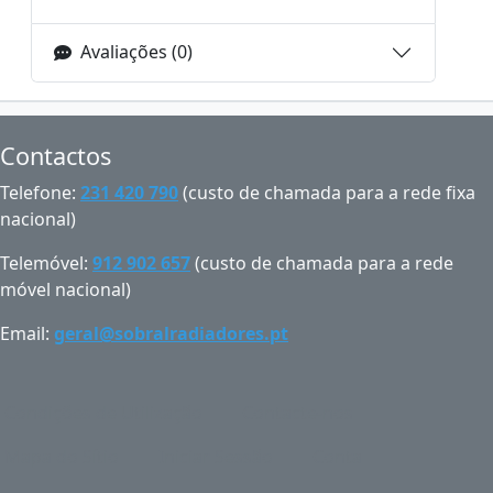
Avaliações (0)
Contactos
Telefone:
231 420 790
(custo de chamada para a rede fixa
nacional)
Telemóvel:
912 902 657
(custo de chamada para a rede
móvel nacional)
Email:
geral@sobralradiadores.pt
Condições de Utilização
Contacte-nos
Mapa do Sítio
Iniciar Sessão
Conta