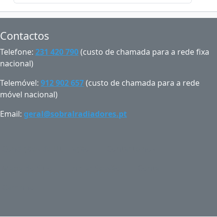
Contactos
Telefone:
231 420 790
(custo de chamada para a rede fixa
nacional)
Telemóvel:
912 902 657
(custo de chamada para a rede
móvel nacional)
Email:
geral@sobralradiadores.pt
Condições de Utilização
Contacte-nos
Mapa do Sítio
Iniciar Sessão
Conta
Carrinho