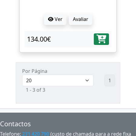
Ver
Avaliar
134.00€
Por Página
1
1 - 3 of 3
Contactos
Telefone:
231 420 790
(custo de chamada para a rede fixa