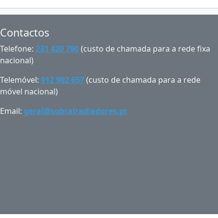
Contactos
Telefone:
231 420 790
(custo de chamada para a rede fixa
nacional)
Telemóvel:
912 902 657
(custo de chamada para a rede
móvel nacional)
Email:
geral@sobralradiadores.pt
Condições de Utilização
Contacte-nos
Mapa do Sítio
Iniciar Sessão
Conta
Carrinho