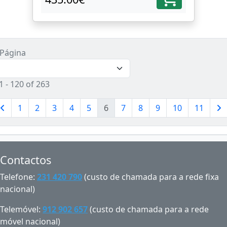
 Página
- 120 of 263
1
2
3
4
5
6
7
8
9
10
11
Contactos
Telefone:
231 420 790
(custo de chamada para a rede fixa
nacional)
Telemóvel:
912 902 657
(custo de chamada para a rede
móvel nacional)