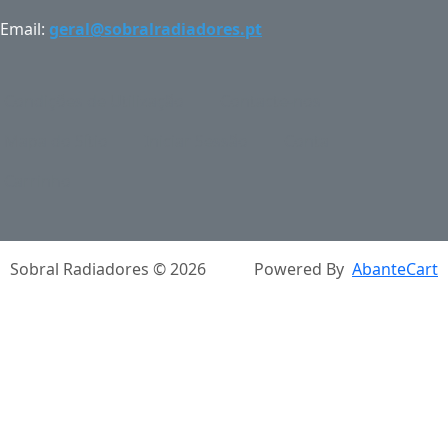
Email:
geral@sobralradiadores.pt
Condições de Utilização
Contacte-nos
Mapa do Sítio
Iniciar Sessão
Conta
Carrinho
Sobral Radiadores © 2026
Powered By
AbanteCart