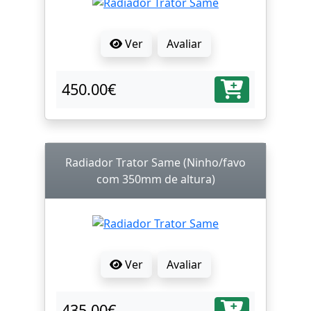
Ver
Avaliar
450.00€
Radiador Trator Same (Ninho/favo
com 350mm de altura)
Ver
Avaliar
435.00€